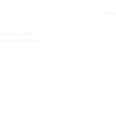
Accueil
À Pro
ession et la formation
e dans la création
ormation en métiers de